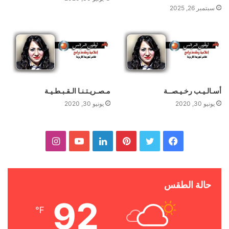
سبتمبر 26, 2025
‬لكل‭ ‬من‭ ‬تسول‭ ‬له‭ ‬نفسه‭ ‬قتل‭ ‬برئ‭.‬
أسـالـيـب رخـيـصــة
مـصـريـتـنـا الـقـبـطـيـة
يونيو 30, 2020
يونيو 30, 2020
‬هى‭ ‬القتل‭ ‬بدم‭ ‬بارد‭ ‬ليخلف‭ ‬وراءه‭ ‬ام‭ ‬واب‭
ف
ت
ب
ل
ي
ا
‬مطالبين‭ ‬بالقصاص‭ ‬من‭ ‬القاتل‭ ‬حتى‭ ‬يهدأ‭
ي
و
ي
ي
و
ن
‬قلوبهما‭ ‬بان‭
س
ي
ن
ن
ت
س
حالة الطقس
92
ب
ت
ت
ك
ي
ت
℉
و
ر
ي
د
و
ق