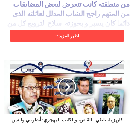
‬دائما‭ ‬كان‭ ‬يسير‭ ‬و‭ ‬بحوزته‭
‬سلاح‭
اظهر المزيد
‬تدفع‭ ‬الثمن‭.
‬
كاريزما، تلتقي.. القاص، والكاتب المهجري: أنطونـي ولـسن