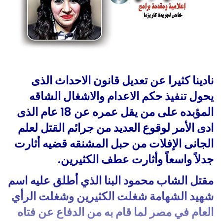
‬جدلاً‭ ‬واسعاً‭ ‬وأثارت‭ ‬عطف‭ ‬الكثيرين.‭ ‬