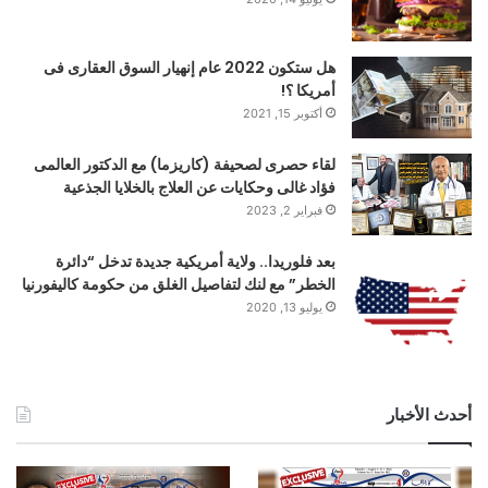
‬الـ18‭ ‬سنة.
هل ستكون 2022 عام إنهيار السوق العقارى فى
‬معوقات‭ ‬امام‭ ‬الامر‭
‬اهمها‭
أمريكا ؟!
‬وقعت‭ ‬عليها‭ ‬مصر‭ ‬مثل‭ ‬الاعلان‭
أكتوبر 15, 2021
‬القانون‭ ‬بتوقيع‭ ‬مصر‭ ‬عليها‭.‬
لقاء حصرى لصحيفة (كاريزما) مع الدكتور العالمى
فؤاد غالى وحكايات عن العلاج بالخلايا الجذعية
ايضا‭ ‬الدستور‭ ‬كذلك‭ ‬في‭ ‬المادة‭ ‬80‭ ‬ينص‭ ‬على‭ ‬انه‭
فبراير 2, 2023
‬من‭ ‬هو‭ ‬دون‭ ‬الـ18‭ ‬عاما‭ ‬اى‭
‬تعديل‭ ‬الدستور‭ ‬وهو‭ ‬امر‭
بعد فلوريدا.. ولاية أمريكية جديدة تدخل “دائرة
‬بالمواثيق‭ ‬والاتفاقيات‭ ‬الدولية‭ ‬التي‭ ‬وقعت‭ ‬عليها‭ ‬مصر‭.‬
الخطر” مع لنك لتفاصيل الغلق من حكومة كاليفورنيا
ولكن‭ ‬فى‭ ‬بعض‭ ‬الحالات‭
يوليو 13, 2020
‬حال‭ ‬ارتكاب‭ ‬الطفل‭ ‬جريمة‭ ‬متعددة‭ ‬الجنايات‭ ‬كما‭ ‬حدث‭
‬جرائم.
أحدث الأخبار