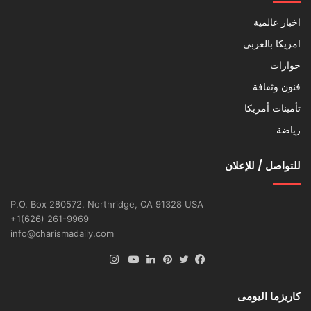
اخبار عالمية
امريكا بالعربي
حوارات
فنون وثقافة
تأمينات أمريكا
رياضة
للتواصل / للإعلان
P.O. Box 280572, Northridge, CA 91328 USA
+1(626) 261-9969
info@charismadaily.com
انستقرام
فيسبوك
تويتر
بينتيريست
لينكدإن
يوتيوب
كاريزما اليومى