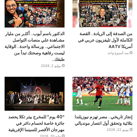
‬15‭ ‬سنه‭ ‬سجن.‭ ‬
فى‭ ‬فتره‭ ‬التسعينيات‭ ‬قام‭ ‬بعض‭ ‬الاطفال‭ ‬الحدث‭
‬بسرقه‭
‬بمدينة‭ ‬نصر‭ ‬وقتولها‭ ‬بعد‭ ‬ان‭
من الصدفة إلى الريادة.. القصة
الدكتور باسم أيوب.. أكثـر من مليار
الكاملة لأول تليفزيون عربي في
مشـاهدة علي منصات التواصل
‬فى‭ ‬الحال‭.‬
أمريكا AATV
الاجتماعي.. ورسالة واحدة.. الوقاية
ليست رفاهية وصحتك تبدأ من
منذ أسبوع واحد
طبقك..
يوليو 2, 2026
‬بمطواة‭ ‬كما‭ ‬قتلوا‭ ‬الطفل‭ ‬انس‭ ‬هانى‭ ‬كمال‭ ‬بان‭
‬وذلك‭ ‬بدافع‭ ‬سرقة‭ ‬المشغولات‭ ‬الذهبية‭ ‬والمنقولات‭.‬
وطعن‭ ‬المحكوم‭ ‬عليهم‭ ‬بطريق‭ ‬النقض‭ ‬بتاريخ‭ ‬10‭ ‬مارس‭ ‬1998‭
إنجاز تاريخي.. مصر تهزم نيوزيلندا
“40 يوم” للمخرج بيتر تكلا يحصد
‬رئيس‭ ‬الجمهورية‭ ‬عليه.
بثلاثية وتحقق أول انتصار مونديالي
جائزة خاصة لحسام داغر في
مهرجان الأقصر للسينما الإفريقية
يونيو 22, 2026
مايو 20, 2026