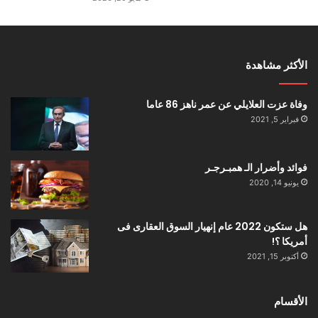
‬مشاعر‭ ‬الإنسانية‭.‬
يجب‭ ‬ان‭ ‬يكون‭ ‬الحكم‭ ‬رادع‭ ‬والجريمه‭ ‬لا‭ ‬تفيد‭ ‬و‭ ‬قتل‭
الأكثر مشاهدة
‬البعض‭ ‬يفلت‭ ‬من‭ ‬العقوبه‭ ‬التى‭ ‬يستحقها‭.‬
وفاة عزت العلايلي عن عمر ناهز 86 عاما
فبراير 5, 2021
فوائد وأضرار الـ همبـرجـر
يونيو 14, 2020
هل ستكون 2022 عام إنهيار السوق العقارى فى
أمريكا ؟!
أكتوبر 15, 2021
الأقسام