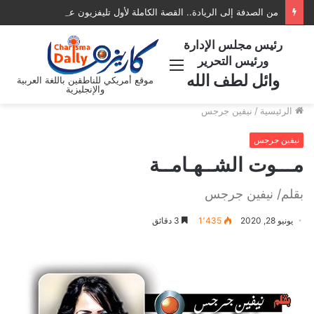
من الصدفة إلى الريادة.. القصة الكاملة لأول تليفزيون عربي في أمريكا AATV
رئيس مجلس الإدارة
ورئيس التحرير
القائمة
وائل لطف الله
موقع أمريكي للناطقين باللغة العربية
والإنجليزية
الرئيسية
/
نيفين جرجس
نيفين جرجس
مـــوت الشــهـامــة
بقلم/ نيفين جرجس
يونيو 28, 2020
1٬435
3 دقائق