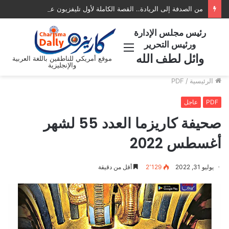
من الصدفة إلى الريادة.. القصة الكاملة لأول تليفزيون عربي في أمريكا AATV
رئيس مجلس الإدارة
ورئيس التحرير
القائمة
وائل لطف الله
موقع أمريكي للناطقين باللغة العربية
والإنجليزية
الرئيسية
/
PDF
PDF
عاجل
صحيفة كاريزما العدد 55 لشهر
أغسطس 2022
يوليو 31, 2022
2٬129
أقل من دقيقة