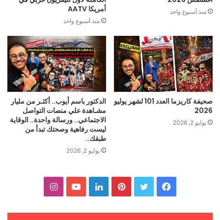
أمريكا AATV
منذ أسبوع واحد
منذ أسبوع واحد
صحيفة كاريزما العدد 101 لشهر يوليو
الدكتور باسم أيوب.. أكثـر من مليار
2026
مشـاهدة علي منصات التواصل
الاجتماعي.. ورسالة واحدة.. الوقاية
يوليو 2, 2026
ليست رفاهية وصحتك تبدأ من
طبقك..
يوليو 2, 2026
ف
ت
ب
ل
ي
ا
ي
و
ي
ي
و
ن