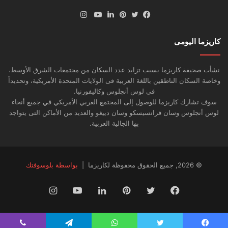
انستقرام
فيسبوك
تويتر
بينتيريست
لينكدإن
يوتيوب
كاريزما اليومى
نشأت صحيفة كاريزما بسبب تزايد عدد السكان من مجتمعات الشرق الأوسط،
وخاصة السكان الناطقين باللغة العربية فى الولايات المتحدة الأمريكية، وتحديداً
فى لوس أنجلوس وكاليفورنيا.
سوف تشارك كاريزما للوصول إلى المجتمع العربي الأمريكي في جميع أنحاء
لوس أنجلوس وسان فرانسيسكو وسان دييغو والعديد من الأماكن التى يتواجد
بها الجالية العربية.
© 2026, جميع الحقوق محفوظة لكاريزما |
بواسطة بلوسوفتك
فيسبوك
تويتر
بينتيريست
لينكدإن
يوتيوب
انستقرام