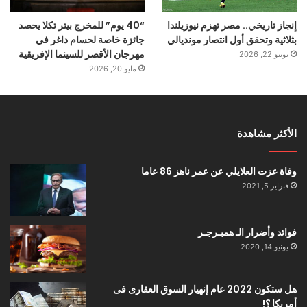
إنجاز تاريخي.. مصر تهزم نيوزيلندا
“40 يوم” للمخرج بيتر تكلا يحصد
بثلاثية وتحقق أول انتصار مونديالي
جائزة خاصة لحسام داغر في
مهرجان الأقصر للسينما الإفريقية
يونيو 22, 2026
مايو 20, 2026
الأكثر مشاهدة
وفاة عزت العلايلي عن عمر ناهز 86 عاما
فبراير 5, 2021
فوائد وأضرار الـ همبـرجـر
يونيو 14, 2020
هل ستكون 2022 عام إنهيار السوق العقارى فى
أمريكا ؟!