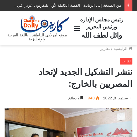
من الصدفة إلى الريادة.. القصة الكاملة لأول تليفزيون عربي في أمريكا AATV
رئيس مجلس الإدارة
ورئيس التحرير
القائمة
وائل لطف الله
موقع أمريكي للناطقين باللغة العربية
والإنجليزية
الرئيسية
/
تقارير
تقارير
ننشر التشكيل الجديد لإتحاد
المصريين بالخارج:
سبتمبر 8, 2022
940
2 دقائق