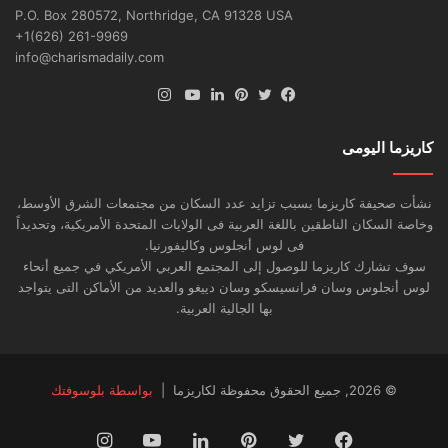
P.O. Box 280572, Northridge, CA 91328 USA
+1(626) 261-9969
info@charismadaily.com
انستقرام
فيسبوك
تويتر
بينتيريست
لينكدإن
يوتيوب
كاريزما اليومى
نشأت صحيفة كاريزما بسبب تزايد عدد السكان من مجتمعات الشرق الأوسط،
وخاصة السكان الناطقين باللغة العربية فى الولايات المتحدة الأمريكية، وتحديداً
فى لوس أنجلوس وكاليفورنيا.
سوف تشارك كاريزما للوصول إلى المجتمع العربي الأمريكي في جميع أنحاء
لوس أنجلوس وسان فرانسيسكو وسان دييغو والعديد من الأماكن التى يتواجد
بها الجالية العربية.
© 2026, جميع الحقوق محفوظة لكاريزما |
بواسطة بلوسوفتك
فيسبوك
تويتر
بينتيريست
لينكدإن
يوتيوب
انستقرام