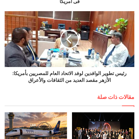
(5)
د. كورين ملاك شنودة؛ أمين الصندوق.
فى أمريكا
(6)
الدكتوره سهير منتصر عضوًا (قطر).
(7)
الأستاذ محمد أبو العيش؛ عضوًا (السعودية).
(8)
الأستاذ صفوت علي البنا؛ عضوًا
(أستراليا).
(9)
الدكتور محمد محمد فريد عزت؛ عضوًا (لبنان).
(10) المهندسة ميرفت احمد خليل؛ عضوًا (بريطانيا).
(11) الأستاذ سعيد محمود عثمان؛ عضوًا (هولندا).
(12) الأستاذ السعيد محمد السعيد المغربي؛ عضوًا
رئيس تطوير الوافدين لوفد الاتحاد العام للمصريين بأمريكا:
(أوزباكستان).
الأزهر مقصد العديد من الثقافات والأعراق
(13) الأستاذ إبراهيم كمال يونس ( إيطاليا).
(14) الأستاذ محمود محمد عبدالنبي محمد فضل؛ عضوًا
مقالات ذات صلة
(سويسرا).
(15) عبدالرحيم سليمان الخولي؛ عضوًا ( فرنسا).
(16) الأستاذ رأفت صليب عضواً (أمريكا).
وصرح المهندس إسماعيل أحمد علي عن سعادته بنجاح