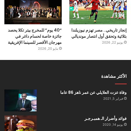
إنجاز تاريخي.. مصر تهزم نيوزيلندا
“40 يوم” للمخرج بيتر تكلا يحصد
بثلاثية وتحقق أول انتصار مونديالي
جائزة خاصة لحسام داغر في
مهرجان الأقصر للسينما الإفريقية
يونيو 22, 2026
مايو 20, 2026
الأكثر مشاهدة
وفاة عزت العلايلي عن عمر ناهز 86 عاما
فبراير 5, 2021
فوائد وأضرار الـ همبـرجـر
يونيو 14, 2020