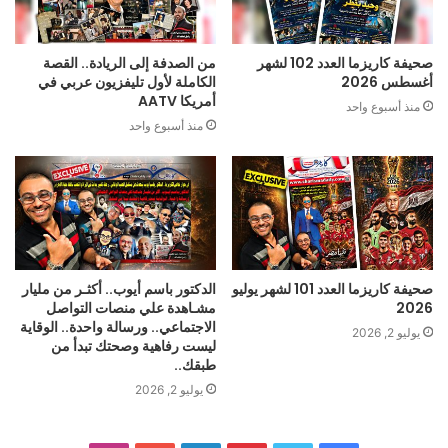
الشمولي والدعاية السياسية.
الفاشية في التطبيق: من القوة إلى الانهيار..
صحيفة كاريزما العدد 102 لشهر
من الصدفة إلى الريادة.. القصة
من أبرز سمات الأنظمة الفاشية أنها تبدأ بخطاب جماهيري يعد
أغسطس 2026
الكاملة لأول تليفزيون عربي في
بالعزة والرفاه والقوة والكرامة للمواطن والوطن، لكنها تنتهي
أمريكا AATV
منذ أسبوع واحد
بالحروب والدمار والانهيار الاقتصادي. وقد دفعت أوروبا والعالم
منذ أسبوع واحد
بأسره ثمن صعود الفاشية في الحرب العالمية الثانية التي
أودت بحياة عشرات الملايين.
هل انتهت الفاشية؟!!
رغم سقوط أنظمتها الكبرى في القرن الماضي، فإن الفكر
الفاشي لم يختفِ، لا يزال يظهر بأشكال جديدة تحت مسميات
مختلفة مثل:
صحيفة كاريزما العدد 101 لشهر يوليو
الدكتور باسم أيوب.. أكثـر من مليار
2026
مشـاهدة علي منصات التواصل
• القومية المتطرفة • الشعبوية العنيفة • كراهية المهاجرين •
الاجتماعي.. ورسالة واحدة.. الوقاية
الدعوات لإلغاء المؤسسات الديمقراطية لصالح “الحكم
يوليو 2, 2026
ليست رفاهية وصحتك تبدأ من
القوي”
طبقك..
وهنا تكمن خطورة الفاشية: فهي لا تعود بزيّها القديم، بل
يوليو 2, 2026
تتسلل تحت شعارات اقتصادية أو قومية أو دينية.
الفاشية المجتمعية… حين تتحول الكراهية إلى ممارسة علنية