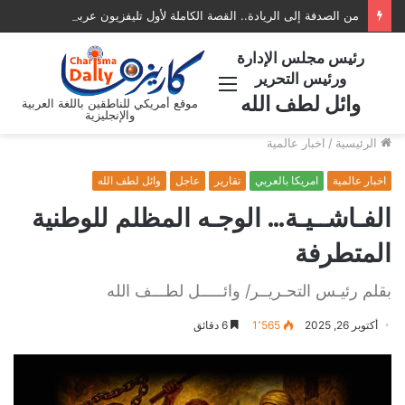
من الصدفة إلى الريادة.. القصة الكاملة لأول تليفزيون عربي في أمريكا AATV
رئيس مجلس الإدارة
ورئيس التحرير
القائمة
وائل لطف الله
موقع أمريكي للناطقين باللغة العربية
والإنجليزية
الرئيسية
/
اخبار عالمية
اخبار عالمية
امريكا بالعربي
تقارير
عاجل
وائل لطف الله
الفـاشــيـة… الوجـه المظلم للوطنية
المتطرفة
بقلم رئيـس التحـريــر/ وائـــــل لطـــف الله
أكتوبر 26, 2025
1٬565
6 دقائق