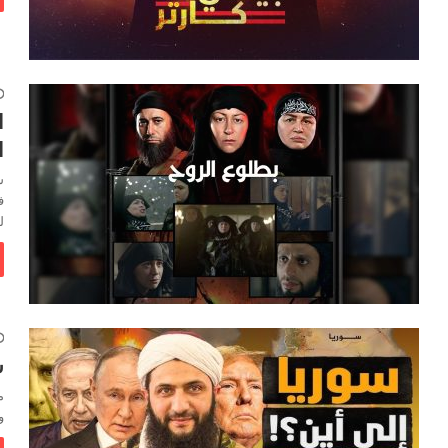
ا
ا
س
ف
ل
س
م
و