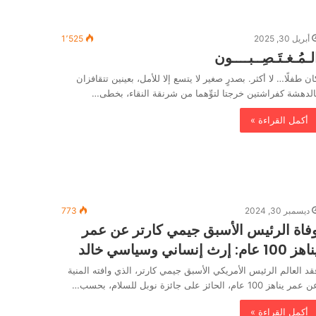
أبريل 30, 2025
1٬525
لـمُـغـتَـصِــبــــون
ان طفلًا… لا أكثر. بصدرٍ صغير لا يتسع إلا للأمل، بعينين تتقافزان
الدهشة كفراشتين خرجتا لتوِّهما من شرنقة النقاء، بخطى…
أكمل القراءة »
ديسمبر 30, 2024
773
فاة الرئيس الأسبق جيمي كارتر عن عمر
ز 100 عام: إرث إنساني وسياسي خالد
قد العالم الرئيس الأمريكي الأسبق جيمي كارتر، الذي وافته المنية
عمر يناهز 100 عام، الحائز على جائزة نوبل للسلام، بحسب…
أكمل القراءة »