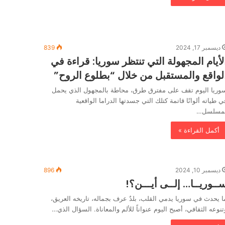
ديسمبر 17, 2024
839
لأيام المجهولة التي تنتظر سوريا: قراءة في
لواقع والمستقبل من خلال “بطلوع الروح”
وريا اليوم تقف على مفترق طرق، محاطة بالمجهول الذي يحمل
ي طياته ألوانًا قاتمة كتلك التي جسدتها الدراما الواقعية
مسلسل…
أكمل القراءة »
ديسمبر 10, 2024
896
ــوريــا… إلــى أيـــن؟!
ا يحدث في سوريا يدمي القلب، بلدٌ عرف بجماله، تاريخه العريق،
تنوعه الثقافي، أصبح اليوم عنواناً للألم والمعاناة. السؤال الذي…