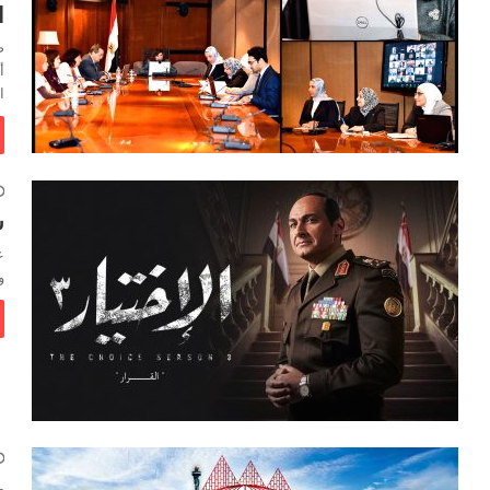
ا
‭
ش
و
ب