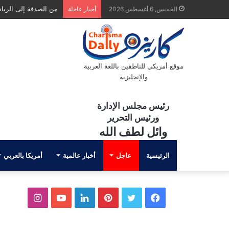
من الصدفة إلى الريادة.
الخميس, 6 أغسطس 2026
أخبار عاجلة
موقع أمريكي للناطقين باللغة العربية
والإنجليزية
رئيس مجلس الإدارة
ورئيس التحرير
وائل لطف الله
الرئيسية
عاجل
أخبار عالمية
أمريكا بالعربي
ف
ت
ب
ل
ي
ا
ي
و
ي
ي
و
ن