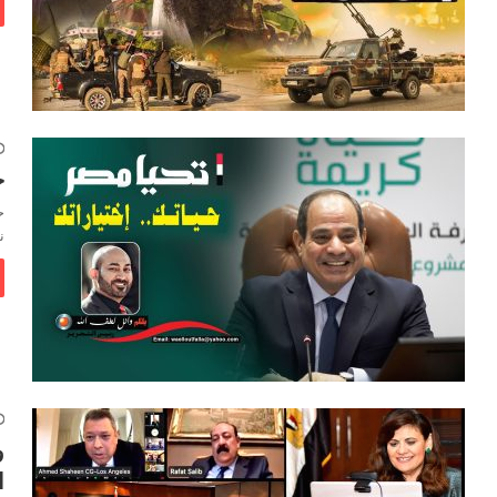
ح
ح
ن
و
ا