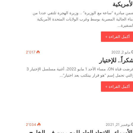
لأمريكية
‬أبناء‭ ‬الجالية‭ ‬المصرية‭ ‬بوسط‭ ‬وغرب‭ ‬الولايات‭ ‬المتحدة‭ ‬الأمريكية
السفيرة…
أكمل القراءة »
مايو 2, 2022
2٬017
كراً.. للإختيار
عرضت قناة ON، مساء الأحد 1 مايو 2022، أغنية مسلسل الإختيار 3
التي تحمل إسم “هو قرار بيتكتب بعد اختيار”…
أكمل القراءة »
نوفمبر 21, 2021
2٬034
الأسماء.. الإتحاد العام للمصريين فى الخارج