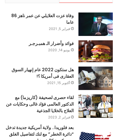
وفاة عزت العلايلي عن عمر ناهز 86
عاما
فبراير 5, 2021
فوائد وأضرار الـ همبـرجـر
يونيو 14, 2020
هل ستكون 2022 عام إنهيار السوق
العقارى فى أمريكا ؟!
أكتوبر 15, 2021
لقاء حصرى لصحيفة (كاريزما) مع
الدكتور العالمى فؤاد غالى وحكايات عن
العلاج بالخلايا الجذعية
فبراير 2, 2023
بعد فلوريدا.. ولاية أمريكية جديدة تدخل
“دائرة الخطر” مع لنك لتفاصيل الغلق