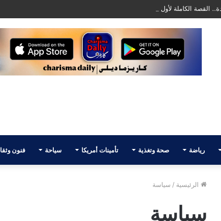
. القصة الكاملة لأول تليفزيون عربي في أمريكا AATV
رياضة
صحة وتغذية
تأمينات أمريكا
سياحة
فنون وثقا
الرئيسية
/
سياسة
سياسة