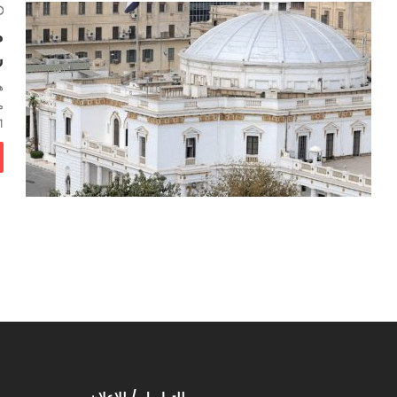
م
س
ه
م
…