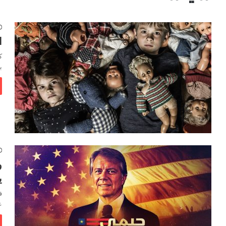
ا
ك
ب
و
يناه
ف
عن 