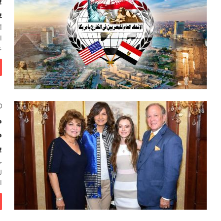
ي
أ
ا
ع
م
ب
خ
ل
ا