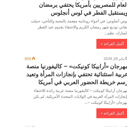
لعام للمصريين بأمريكا يحتفي برمضان
يستقبل الفطر في لوس أنجلوس
وس أنجلوس: في أجواء روحانية مفعمة بالمحبة والتآخي، حملت
عاني توديع شهر رمضان الكريم والاحتفاء بقدوم عيد الفطر
لمبارك، نظم…
أكمل القراءة »
يناير 26, 2026
836
هرجان «أرابيكا كونيكت» – كاليفورنيا منصة
ربية استثنائية تحتفي بإنجازات المرأة وتعيد
سم خريطة الحضور العربي في أمريكا
هرجان أرابيكا كونيكت – كاليفورنيا منصة عربية رائدة للاحتفاء
إنجازات المرأة العربية في الولايات المتحدة الأمريكية. لم يكن
هرجان «أرابيكا كونيكت –…
أكمل القراءة »