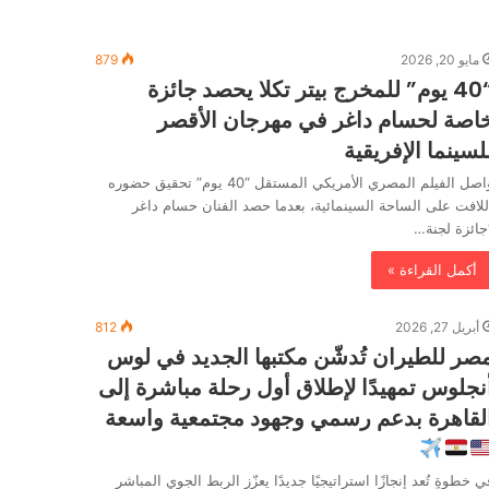
مايو 20, 2026
879
“40 يوم” للمخرج بيتر تكلا يحصد جائزة
اصة لحسام داغر في مهرجان الأقصر
لسينما الإفريقية
واصل الفيلم المصري الأمريكي المستقل “40 يوم” تحقيق حضوره
للافت على الساحة السينمائية، بعدما حصد الفنان حسام داغر
جائزة لجنة…
أكمل القراءة »
أبريل 27, 2026
812
صر للطيران تُدشّن مكتبها الجديد في لوس
نجلوس تمهيدًا لإطلاق أول رحلة مباشرة إلى
لقاهرة بدعم رسمي وجهود مجتمعية واسعة
ي خطوةٍ تُعد إنجازًا استراتيجيًا جديدًا يعزّز الربط الجوي المباشر