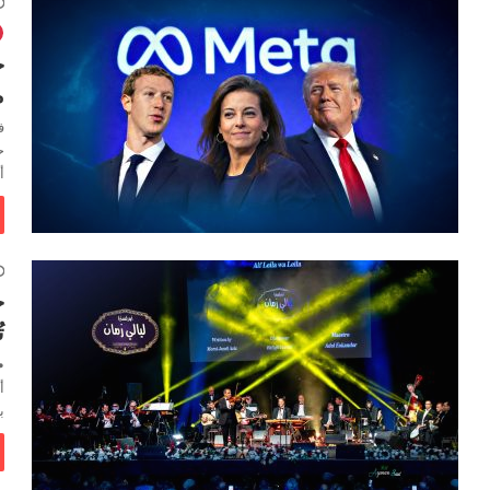
ح
م
ف
ح
أ
ح
ت
•
أ
ب