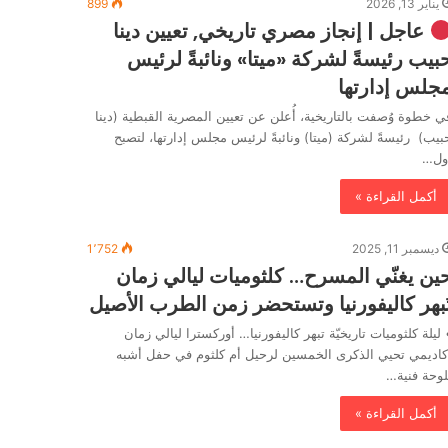
يناير 13, 2026
899
عاجل | إنجاز مصري تاريخي, تعيين دينا
بيب رئيسةً لشركة «ميتا» ونائبةً لرئيس
جلس إدارتها
ي خطوة وُصفت بالتاريخية، أُعلن عن تعيين المصرية القبطية (دينا
بيب) رئيسةً لشركة (ميتا) ونائبةً لرئيس مجلس إدارتها، لتصبح
ول…
أكمل القراءة »
ديسمبر 11, 2025
1٬752
ين يغنّي المسرح… كلثوميات ليالي زمان
ُبهر كاليفورنيا وتستحضر زمن الطرب الأصيل
 ليلة كلثوميات تاريخيّة تبهر كاليفورنيا… أوركسترا ليالي زمان
كاديمي تحيي الذكرى الخمسين لرحيل أم كلثوم في حفل أشبه
لوحة فنية…
أكمل القراءة »