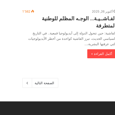
أكتوبر 26, 2025
1٬562
لفـاشــيـة… الوجـه المظلم للوطنية
لمتطرفة
لفاشية: حين تتحول الدولة إلى أيديولوجيا قمعية.. في التاريخ
لسياسي الحديث، تبرز الفاشية كواحدة من أخطر الأيديولوجيات
لتي عرفتها البشرية،…
أكمل القراءة »
الصفحة التالية