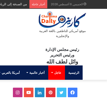
من الصدفة إلى الريادة.
الخميس, 6 أغسطس 2026
أخبار عاجلة
موقع أمريكي للناطقين باللغة العربية
والإنجليزية
رئيس مجلس الإدارة
ورئيس التحرير
وائل لطف الله
الرئيسية
عاجل
أخبار عالمية
أمريكا بالعربي
ف
ت
ب
ل
ي
ا
ي
و
ي
ي
و
ن