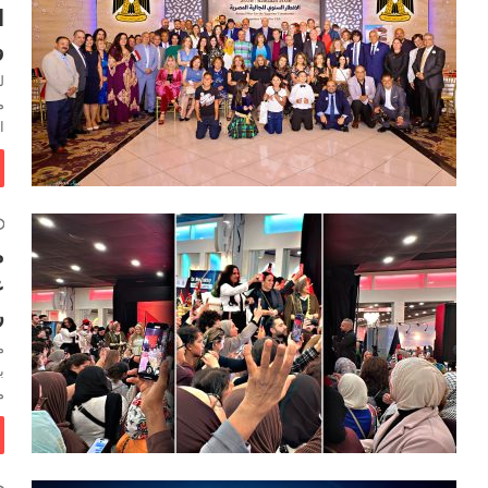
ا
و
ل
م
ا
م
ع
ر
م
ب
م