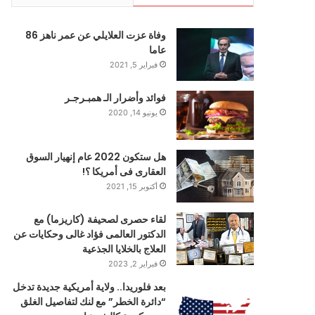
وفاة عزت العلايلي عن عمر ناهز 86
عاما
فبراير 5, 2021
فوائد وأضرار الـ همبـرجـر
يونيو 14, 2020
هل ستكون 2022 عام إنهيار السوق
العقارى فى أمريكا ؟!
أكتوبر 15, 2021
لقاء حصرى لصحيفة (كاريزما) مع
الدكتور العالمى فؤاد غالى وحكايات عن
العلاج بالخلايا الجذعية
فبراير 2, 2023
بعد فلوريدا.. ولاية أمريكية جديدة تدخل
“دائرة الخطر” مع لنك لتفاصيل الغلق