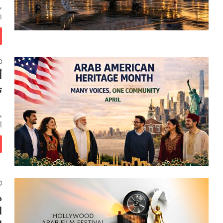
ب
ا
أ
ت
ق
ي
أ
ه
ا