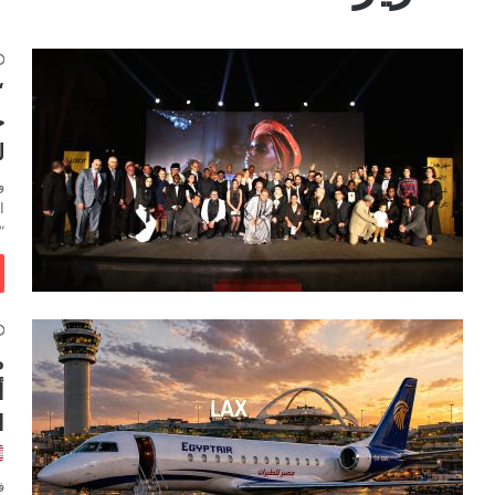
خ
ل
ا
“
م
أ
ا
ف