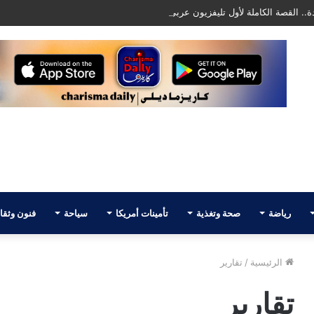
. القصة الكاملة لأول تليفزيون عربي في أمريكا AATV
رياضة
صحة وتغذية
تأمينات أمريكا
سياحة
فنون وثقا
الرئيسية
/
تقارير
تقارير