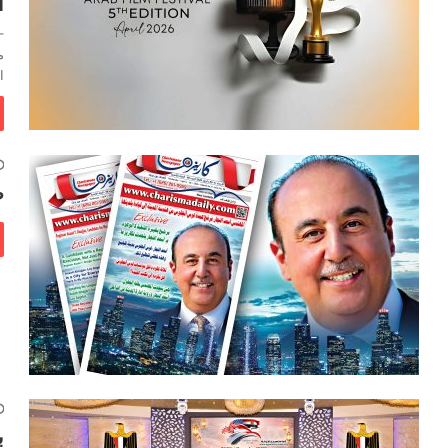
ا
–
م
ا
ص
ب