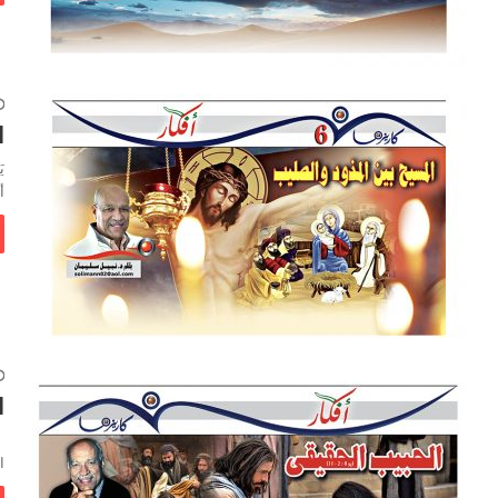
ا
ي
أ
ا
ب
ا