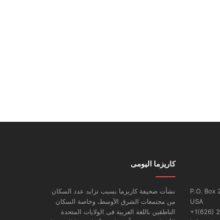
كاريزما اليومى
P.O. Box 
نشأت صحيفة كاريزما بسبب تزايد عدد السكان
USA
من مجتمعات الشرق الأوسط، وخاصة السكان
+1(626) 
الناطقين باللغة العربية فى الولايات المتحدة