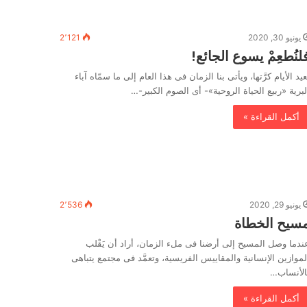
يونيو 30, 2020
2٬121
لنُطعِمْ يسوع الجائع!
ُعيد الأيام كرَّتها، ويأتى بنا الزمان فى هذا العام إلى ما سمّاه آباء
لبرية «ربيع الحياة الروحية»- أى الصوم الكبير-…
أكمل القراءة »
يونيو 29, 2020
2٬536
سيح الخطاة
ندما وصل المسيح إلى أرضنا فى ملء الزمان، أراد أن يَقْلب
لموازين الإنسانية والمقاييس الفريسية، وتعمَّد فى مجتمع يتباهى
الأنساب…
أكمل القراءة »