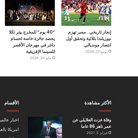
إنجاز تاريخي.. مصر تهزم
“40 يوم” للمخرج بيتر تكلا
نيوزيلندا بثلاثية وتحقق أول
يحصد جائزة خاصة لحسام
انتصار مونديالي
داغر في مهرجان الأقصر
للسينما الإفريقية
يونيو 22, 2026
مايو 20, 2026
الأكثر مشاهدة
الأقسام
وفاة عزت العلايلي عن
اخبار عالمي
عمر ناهز 86 عاما
امريكا بالع
فبراير 5, 2021