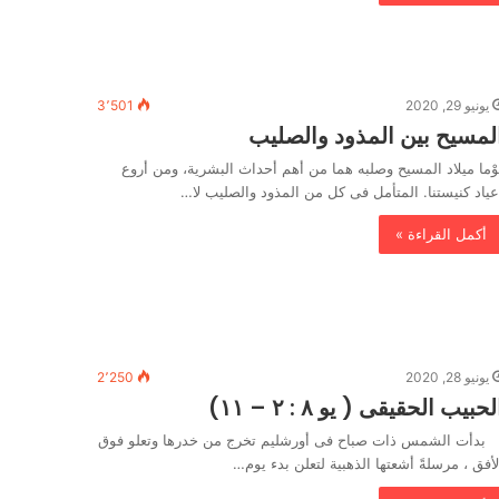
يونيو 29, 2020
3٬501
لمسيح بين المذود والصليب
َوْما ميلاد المسيح وصلبه هما من أهم أحداث البشرية، ومن أروع
عياد كنيستنا. المتأمل فى كل من المذود والصليب لا…
أكمل القراءة »
يونيو 28, 2020
2٬250
لحبيب الحقيقى ( يو ٨ : ٢ – ١١)
دأت الشمس ذات صباح فى أورشليم تخرج من خدرها وتعلو فوق
لأفق ، مرسلةً أشعتها الذهبية لتعلن بدء يوم…