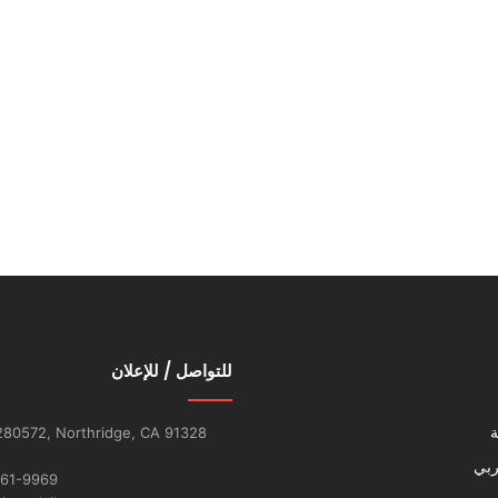
للتواصل / للإعلان
ة
280572, Northridge, CA 91328
ربي
261-9969