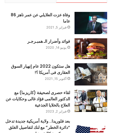
وفاة عزت العلايلي عن عمر ناهز 86
عاما
فبراير 5, 2021
فوائد وأضرار الـ همبـرجـر
يونيو 14, 2020
هل ستكون 2022 عام إنهيار السوق
العقارى فى أمريكا ؟!
أكتوبر 15, 2021
لقاء حصرى لصحيفة (كاريزما) مع
الدكتور العالمى فؤاد غالى وحكايات عن
العلاج بالخلايا الجذعية
فبراير 2, 2023
بعد فلوريدا.. ولاية أمريكية جديدة تدخل
“دائرة الخطر” مع لنك لتفاصيل الغلق