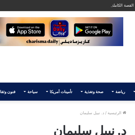
لقصة الكاملة لأول تليفزيون عربي في أمريكا AATV
رياضة
صحة وتغذية
تأمينات أمريكا
سياحة
فنون وثقا
الرئيسية
/
د. نبيل سليمان
د. نبيل سليمان