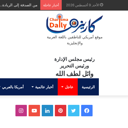
من الصدفة إلى الريادة.. ا
الأحد, 9 أغسطس 2026
أخبار عاجلة
موقع أمريكي للناطقين باللغة العربية
والإنجليزية
رئيس مجلس الإدارة
ورئيس التحرير
وائل لطف الله
الرئيسية
عاجل
أخبار عالمية
أمريكا بالعربي
ف
ت
ب
ل
ي
ا
ي
و
ي
ي
و
ن