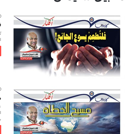
ف
ت
ا
م
ع
ا
ب