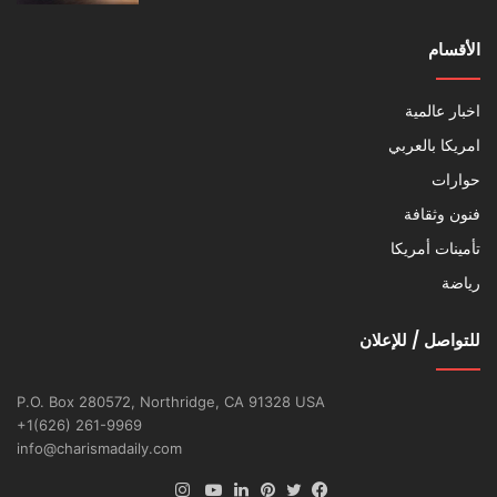
الأقسام
اخبار عالمية
امريكا بالعربي
حوارات
فنون وثقافة
تأمينات أمريكا
رياضة
للتواصل / للإعلان
P.O. Box 280572, Northridge, CA 91328 USA
+1(626) 261-9969
info@charismadaily.com
انستقرام