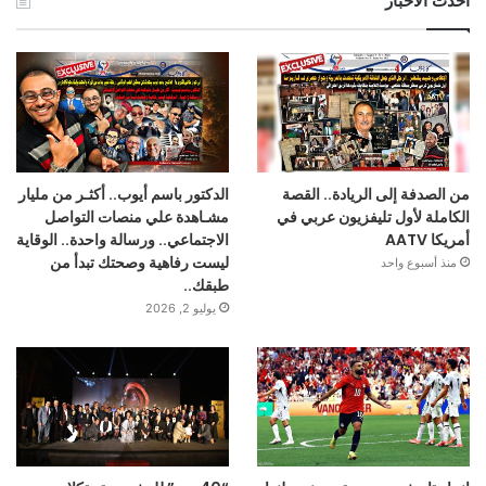
أحدث الأخبار
من الصدفة إلى الريادة.. القصة
الدكتور باسم أيوب.. أكثـر من مليار
الكاملة لأول تليفزيون عربي في
مشـاهدة علي منصات التواصل
أمريكا AATV
الاجتماعي.. ورسالة واحدة.. الوقاية
ليست رفاهية وصحتك تبدأ من
منذ أسبوع واحد
طبقك..
يوليو 2, 2026