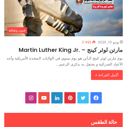
فنون وثقافة
يونيو 10, 2020
3٬492
مارتن لوثر كينج – .Martin Luther King Jr
‬الأعياد‭ ‬الفدرالية‭ ‬و‭ ‬يحتفل‭ ‬به‭ ‬بذكرى‭ ‬الزعيم‭…
أكمل القراءة »
ف
ت
ب
ل
ي
ا
ي
و
ي
ي
و
ن
س
ي
ن
ن
ت
س
حالة الطقس