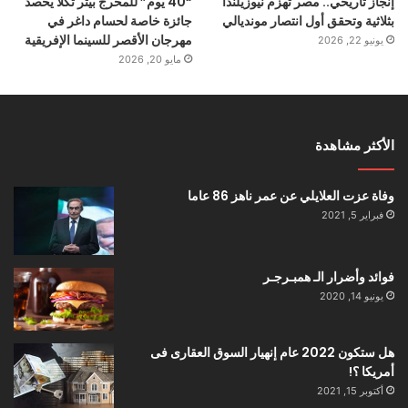
إنجاز تاريخي.. مصر تهزم نيوزيلندا
“40 يوم” للمخرج بيتر تكلا يحصد
بثلاثية وتحقق أول انتصار مونديالي
جائزة خاصة لحسام داغر في
مهرجان الأقصر للسينما الإفريقية
يونيو 22, 2026
مايو 20, 2026
الأكثر مشاهدة
وفاة عزت العلايلي عن عمر ناهز 86 عاما
فبراير 5, 2021
فوائد وأضرار الـ همبـرجـر
يونيو 14, 2020
هل ستكون 2022 عام إنهيار السوق العقارى فى
أمريكا ؟!
أكتوبر 15, 2021