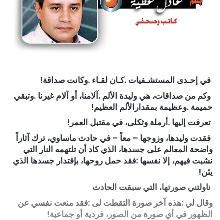
‭ ‬في‭ ‬إحـدى‭ ‬المستشـفيات‭. ‬كـان‭ ‬لقـاء‭. ‬وكانت‭ ‬صداقة‭!‬
‬حميمة‭. ‬وعظيمة‭ ‬بمقدارالألم‭ ‬العظيم‭!‬
‭ ‬تعرفت‭ ‬إليها‭. ‬أرملة‭ ‬وثكلى،‭ ‬في‭ ‬مقتبل‭ ‬العمر‭!‬
‬يئن‭!‬
‭ ‬ناولتني‭ ‬صورتها،‭ ‬التي‭ ‬سبقت‭ ‬الحادث
‬الظهور‭ ‬في‭ ‬أي‭ ‬صورة‭ ‬من‭ ‬الصور،‭ ‬فردية‭ ‬أو‭ ‬جماعية‭! ‬