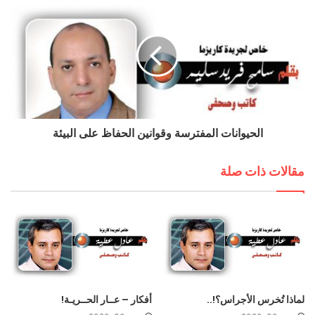
‬المستتر‭!‬
‬تقديرنا‭ ‬لها‭ ‬إلى‭ ‬جمال‭ ‬مثير‭ ‬في‭ ‬سيدة‭ ‬اللوحة
وإنما‭ ‬لما‭ ‬وراء‭ ‬هذه‭ ‬اللوحة‭ ‬من‭ ‬مشاعر
الحيوانات المفترسة وقوانين الحفاظ على البيئة
‬الشمعة‭ ‬المحترقة‭!‬
مقالات ذات صلة
‬أعظم‭ ‬من‭ ‬الصورة‭..
‬في‭ ‬الكون‭!…‬
لماذا تُخرس الأجراس؟!..
أفكار – عــار الحــريـة!