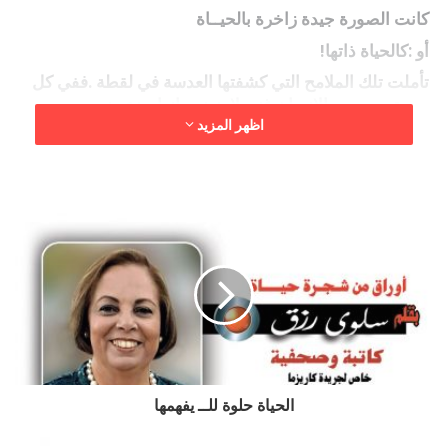
‭ ‬كانت‭ ‬الصورة‭ ‬جيدة‭ ‬زاخرة‭ ‬بالحيــاة
‭ ‬أو‭: ‬کالحياة‭ ‬ذاتها‭!‬
‬شخصيته
اظهر المزيد
‬الزائلة‭ ‬التي‭ ‬ينفتح‭ ‬فيها‭ ‬مصراع‭ ‬آلة‭ ‬التصوير‭ ‬وينغلق‭ ‬في‭ ‬اقتناص‭!‬
‬سيحدث‭ ‬لنا‭ ‬من‭ ‬أحداث‭ ‬عميقة‭ ‬ومؤثرة؟‭ ‬
‬سيلم‭ ‬بها‭ ‬في‭ ‬المستقبل،‭ ‬لما‭ ‬ظهرت‭ ‬على‭ ‬بساطتها
‬إلى‭ ‬الأبد‭ ‬واحدة‭ ‬من‭ ‬الذكريات‭ ‬التاريخية‭ ‬في‭ ‬حياتها‭!‬
‬بل‭ ‬في‭ ‬الروح‭ ‬الثاوية‭ ‬خلف‭ ‬حجاب،‭ ‬يقينا‭ ‬مصاعب‭ ‬الحياة‭.
الحياة حلوة للــ يفهمها
‬وكمهمة‭ ‬المصور