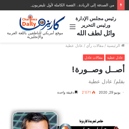
من الصدفة إلى الريادة.. القصة الكاملة لأول تليفزيون عربي في أمريكا AATV
رئيس مجلس الإدارة
ورئيس التحرير
القائمة
وائل لطف الله
موقع أمريكي للناطقين باللغة العربية
والإنجليزية
الرئيسية
/
مقالات رأي
/
عادل عطية
عادل عطية
مقالات عادل
أصــل وصــورة!
بقلم/ عادل عطية
يونيو 29, 2020
2٬071
دقيقة واحدة