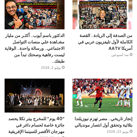
من الصدفة إلى الريادة.. القصة
الدكتور باسم أيوب.. أكثـر من مليار
الكاملة لأول تليفزيون عربي في
مشـاهدة علي منصات التواصل
أمريكا AATV
الاجتماعي.. ورسالة واحدة.. الوقاية
ليست رفاهية وصحتك تبدأ من
منذ أسبوعين
طبقك..
يوليو 2, 2026
إنجاز تاريخي.. مصر تهزم نيوزيلندا
“40 يوم” للمخرج بيتر تكلا يحصد
بثلاثية وتحقق أول انتصار مونديالي
جائزة خاصة لحسام داغر في
مهرجان الأقصر للسينما الإفريقية
يونيو 22, 2026