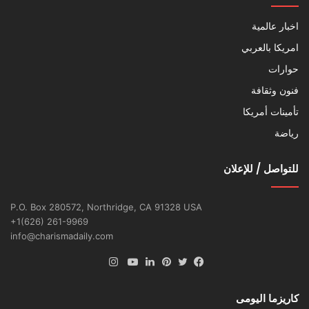
اخبار عالمية
امريكا بالعربي
حوارات
فنون وثقافة
تأمينات أمريكا
رياضة
للتواصل / للإعلان
P.O. Box 280572, Northridge, CA 91328 USA
+1(626) 261-9969
info@charismadaily.com
انستقرام
فيسبوك
تويتر
بينتيريست
لينكدإن
يوتيوب
كاريزما اليومى