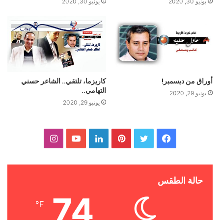
يونيو 30, 2020
يونيو 30, 2020
أوراق من ديسمبر!
كاريزما، تلتقي.. الشاعر حسني
التهامي..
يونيو 29, 2020
يونيو 29, 2020
ف
ت
ب
ل
ي
ا
ي
و
ي
ي
و
ن
س
ي
ن
ن
ت
س
حالة الطقس
74
ب
ت
ت
ك
ي
ت
℉
و
ر
ي
د
و
ق